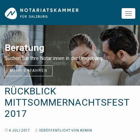
GmbH Gründun
Damit Sie sich rasch auf Ihr Ges
der Umgebung
können
MEHR ERFAHREN
RÜCKBLICK
MITTSOMMERNACHTSFEST
2017
4 JULI 2017
VERÖFFENTLICHT VON ADMIN